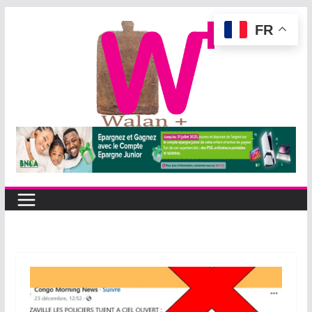
Passer
FR
au
contenu