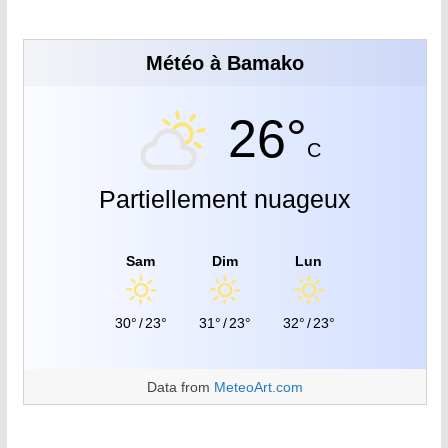
Météo à Bamako
26°
C
Partiellement nuageux
Sam
Dim
Lun
30°
/
23°
31°
/
23°
32°
/
23°
Data from
MeteoArt.com