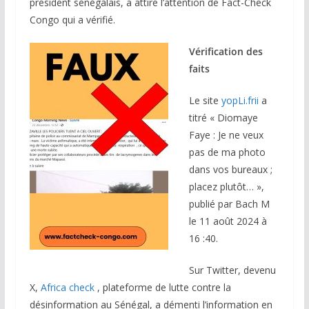
président sénégalais, a attiré l’attention de Fact-Check
Congo qui a vérifié.
Vérification des
faits
Le site
yopLi.frii
a
titré « Diomaye
Faye : Je ne veux
pas de ma photo
dans vos bureaux ;
placez plutôt… »,
publié par Bach M
le 11 août 2024 à
16 :40.
Sur Twitter, devenu
X,
Africa check
, plateforme de lutte contre la
désinformation au Sénégal, a démenti l’information en