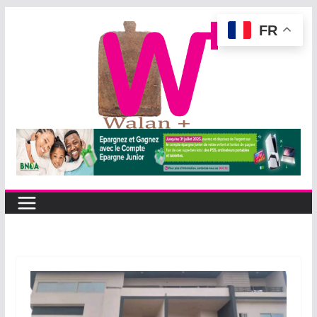
Passer
FR
au
contenu