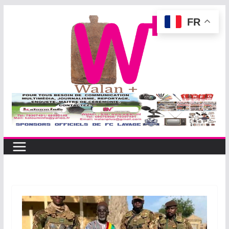
Passer
FR
au
contenu