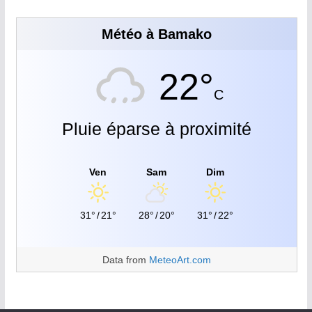
Météo à Bamako
22°
C
Pluie éparse à proximité
Ven
Sam
Dim
31°
/
21°
28°
/
20°
31°
/
22°
Data from
MeteoArt.com