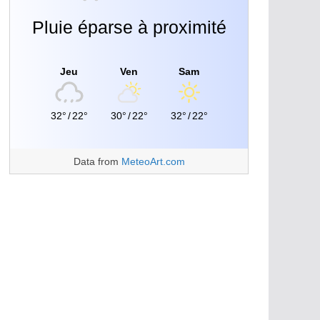
Pluie éparse à proximité
Jeu
Ven
Sam
32°
/
22°
30°
/
22°
32°
/
22°
Data from
MeteoArt.com