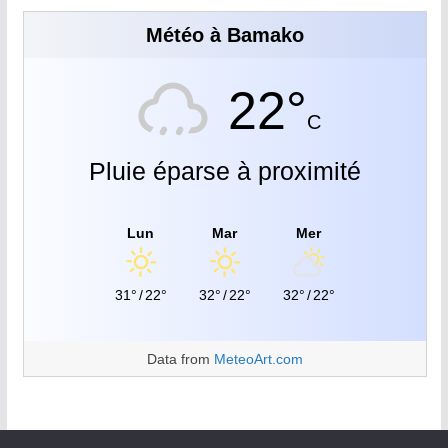
Météo à Bamako
22°
C
Pluie éparse à proximité
Lun
Mar
Mer
31°
/
22°
32°
/
22°
32°
/
22°
Data from
MeteoArt.com