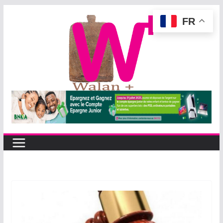
Passer
FR
au
contenu