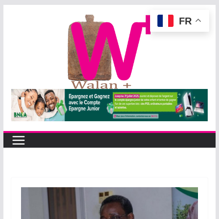
Passer
FR
au
contenu