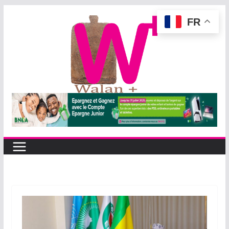
Passer
FR
au
contenu