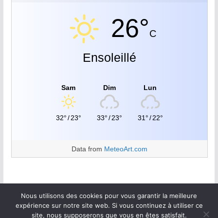
26°
C
Ensoleillé
Sam
Dim
Lun
32°
/
23°
33°
/
23°
31°
/
22°
Data from
MeteoArt.com
Nous utilisons des cookies pour vous garantir la meilleure
expérience sur notre site web. Si vous continuez à utiliser ce
site, nous supposerons que vous en êtes satisfait.