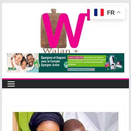
Passer
FR
au
contenu