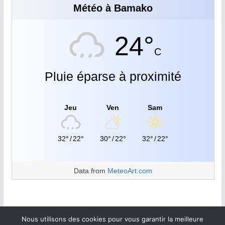
Météo à Bamako
24°
C
Pluie éparse à proximité
Jeu
Ven
Sam
32°
/
22°
30°
/
22°
32°
/
22°
Data from
MeteoArt.com
Nous utilisons des cookies pour vous garantir la meilleure