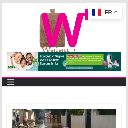
Passer
FR
au
contenu