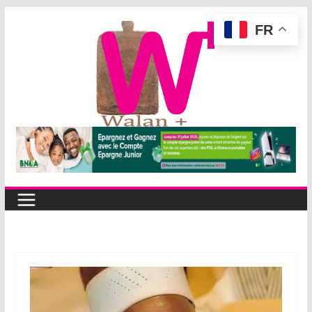
Passer
FR
au
contenu