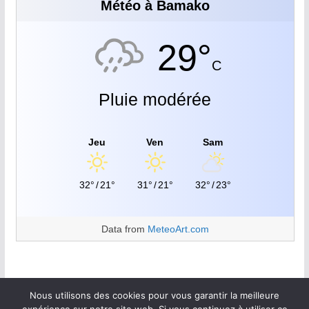
Météo à Bamako
29°
C
Pluie modérée
Jeu
Ven
Sam
32°
/
21°
31°
/
21°
32°
/
23°
Data from
MeteoArt.com
Nous utilisons des cookies pour vous garantir la meilleure