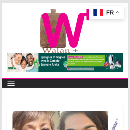
Passer
FR
au
contenu