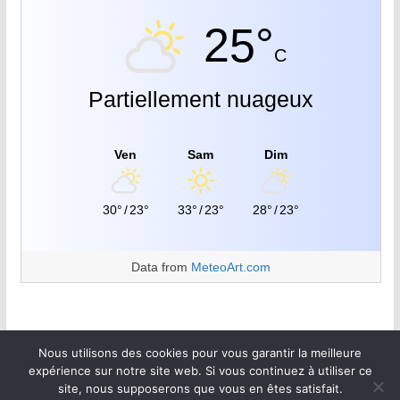
25°
C
Partiellement nuageux
Ven
Sam
Dim
30°
/
23°
33°
/
23°
28°
/
23°
Data from
MeteoArt.com
Nous utilisons des cookies pour vous garantir la meilleure
expérience sur notre site web. Si vous continuez à utiliser ce
site, nous supposerons que vous en êtes satisfait.