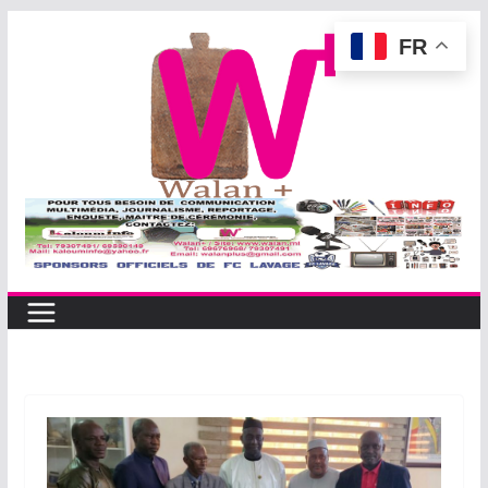
Passer
FR
au
contenu