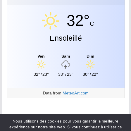
32°
C
Ensoleillé
Ven
Sam
Dim
32°
/
23°
33°
/
23°
30°
/
22°
Data from
MeteoArt.com
Nous utilisons des cookies pour vous garantir la meilleure
expérience sur notre site web. Si vous continuez à utiliser ce