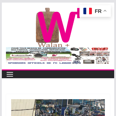
Passer
FR
au
contenu