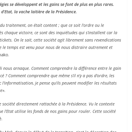
ies se développent et les gains se font de plus en plus rares.
 d’Etat, la vache laitière de la Présidence.
 traitement, on était content ; que ce soit l’ordre ou le
ès chaque victoire, ce sont des inquiétudes qui s’installent car la
ickets. On le sait, cette société agit librement sans revendications
ue le temps est venu pour nous de nous distraire autrement et
mako.
i nous arnaque. Comment comprendre la différence entre le gain
ercé ? Comment comprendre que même s’il n’y a pas d’ordre, les
c l’informatisation, je pense qu’ils peuvent modifier les résultats
re
».
e société directement rattachée à la Présidence. Vu le contexte
e l’Etat utilise les fonds de nos gains pour rouler. Cette société
é.