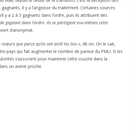
u Mali, depuis le début de la transition, c’est la déception des
s gagnants, il y a l’angoisse du traitement. Certaines sources
l y a 2 à 3 gagnants dans l’ordre, puis ils attribuent des
eu de gagnant dans l’ordre. Ils se partagent eux-mêmes cette
ouvert d’anonymat.
es mœurs que parce qu’ils ont violé les lois
», dit-on. On le sait,
re pays qui fait augmenter le nombre de parieur du PMU. Si les
utorités s’associent pour maintenir cette couche dans la
dans un avenir proche.