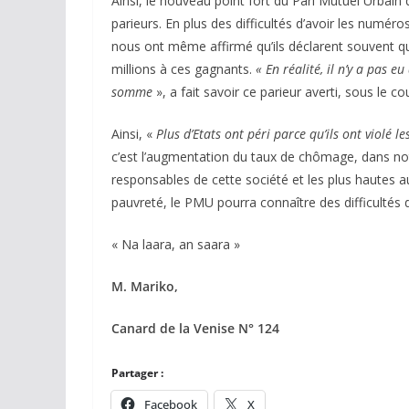
Ainsi, le nouveau point fort du Pari Mutuel Urbain d
parieurs. En plus des difficultés d’avoir les numéro
nous ont même affirmé qu’ils déclarent souvent qu’i
millions à ces gagnants.
« En réalité, il n’y a pas 
somme
», a fait savoir ce parieur averti, sous le c
Ainsi, «
Plus d’Etats ont péri parce qu’ils ont violé l
c’est l’augmentation du taux de chômage, dans not
responsables de cette société et les plus hautes a
pauvreté, le PMU pourra connaître des difficultés 
« Na laara, an saara »
M. Mariko,
Canard de la Venise N° 124
Partager :
Facebook
X