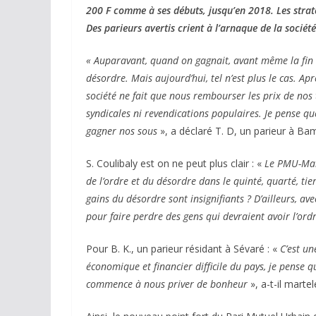
200 F comme à ses débuts, jusqu’en 2018. Les stratég
Des parieurs avertis crient à l’arnaque de la société
« Auparavant, quand on gagnait, avant même la fin du
désordre. Mais aujourd’hui, tel n’est plus le cas. Apr
société ne fait que nous rembourser les prix de nos t
syndicales ni revendications populaires. Je pense q
gagner nos sous
», a déclaré T. D, un parieur à Ba
S. Coulibaly est on ne peut plus clair : «
Le PMU-Mal
de l’ordre et du désordre dans le quinté, quarté, ti
gains du désordre sont insignifiants ? D’ailleurs, ave
pour faire perdre des gens qui devraient avoir l’ord
Pour B. K., un parieur résidant à Sévaré : «
C’est un
économique et financier difficile du pays, je pense qu
commence à nous priver de bonheur
», a-t-il martel