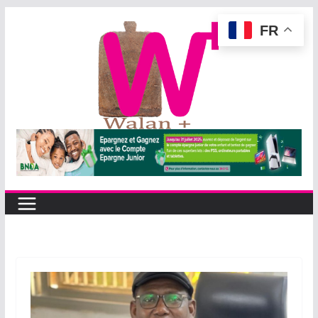
Passer
FR
au
contenu