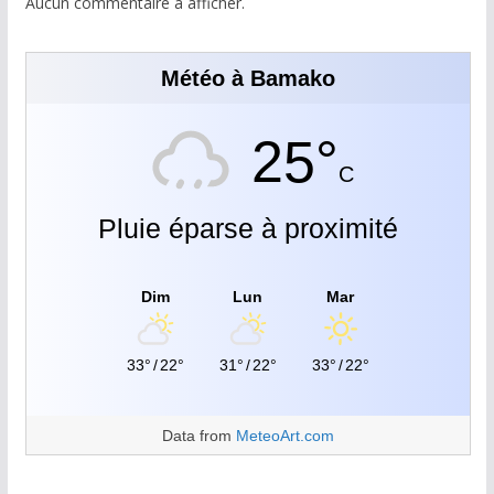
Aucun commentaire à afficher.
Météo à Bamako
25°
C
Pluie éparse à proximité
Dim
Lun
Mar
33°
/
22°
31°
/
22°
33°
/
22°
Data from
MeteoArt.com