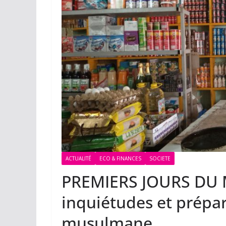
ACTUALITÉ
ECO & FINANCES
SOCIETE
PREMIERS JOURS DU 
inquiétudes et prépa
musulmane