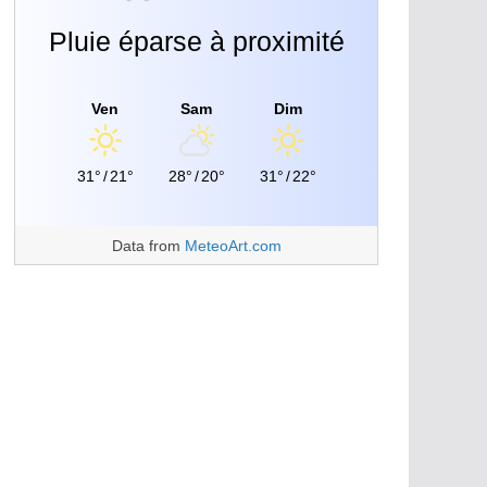
Pluie éparse à proximité
Ven
Sam
Dim
31°
/
21°
28°
/
20°
31°
/
22°
Data from
MeteoArt.com