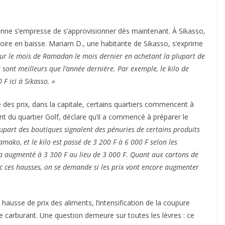
ienne s’empresse de s’approvisionner dès maintenant. À Sikasso,
 voire en baisse. Mariam D., une habitante de Sikasso, s’exprime
ur le mois de Ramadan le mois dernier en achetant la plupart de
sont meilleurs que l’année dernière. Par exemple, le kilo de
 F ici à Sikasso. »
é des prix, dans la capitale, certains quartiers commencent à
t du quartier Golf, déclare qu’il a commencé à préparer le
lupart des boutiques signalent des pénuries de certains produits
amako, et le kilo est passé de 3 200 F à 6 000 F selon les
 a augmenté à 3 300 F au lieu de 3 000 F. Quant aux cartons de
ec ces hausses, on se demande si les prix vont encore augmenter
 hausse de prix des aliments, l’intensification de la coupure
 de carburant. Une question demeure sur toutes les lèvres : ce