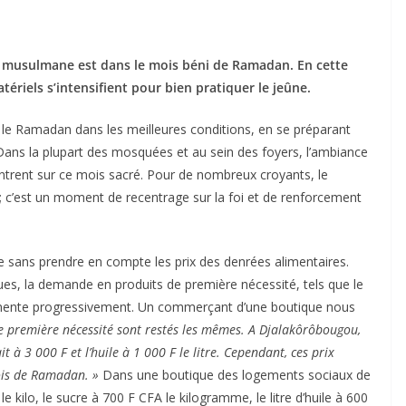
é musulmane est dans le mois béni de Ramadan. En cette
atériels s’intensifient pour bien pratiquer le jeûne.
e Ramadan dans les meilleures conditions, en se préparant
Dans la plupart des mosquées et au sein des foyers, l’ambiance
trent sur ce mois sacré. Pour de nombreux croyants, le
 c’est un moment de recentrage sur la foi et de renforcement
re sans prendre en compte les prix des denrées alimentaires.
es, la demande en produits de première nécessité, tels que le
, augmente progressivement. Un commerçant d’une boutique nous
 de première nécessité sont restés les mêmes. A Djalakôrôbougou,
ait à 3 000 F et l’huile à 1 000 F le litre. Cependant, ces prix
ois de Ramadan. »
Dans une boutique des logements sociaux de
 kilo, le sucre à 700 F CFA le kilogramme, le litre d’huile à 600