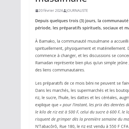
20 février 2026
JOURNALISTE
Depuis quelques trois (3) jours, la communaut
période, les préparatifs spirituels, sociaux et m
À Bamako, la communauté musulmane a accueilli l
spirituellement, physiquement et matériellement. 
commence à changer, et les discussions se concen
Ramadan représente bien plus qu’un simple jeûne ;
des liens communautaires.
Les préparatifs de ce mois béni ne peuvent se fai
Dans les marchés, les supermarchés et les boutiqu
riz, le sucre, l’huile, les dattes et les céréales
explique que
« pour l’instant, les prix des denrées
le kilo de riz est à 500 F, celui du sucre à 600 F, le l
risquent de grimper dès la première semaine du m
N’Tabacôrô, Rue 180, le riz est vendu à 550 F CFA le