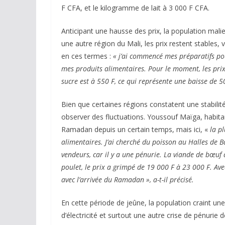
F CFA, et le kilogramme de lait à 3 000 F CFA.
Anticipant une hausse des prix, la population mal
une autre région du Mali, les prix restent stables,
en ces termes :
« j’ai commencé mes préparatifs po
mes produits alimentaires. Pour le moment, les prix 
sucre est à 550 F, ce qui représente une baisse de 50
Bien que certaines régions constatent une stabilit
observer des fluctuations. Youssouf Maïga, habitan
Ramadan depuis un certain temps, mais ici, «
la p
alimentaires. J’ai cherché du poisson au Halles de B
vendeurs, car il y a une pénurie. La viande de bœuf
poulet, le prix a grimpé de 19 000 F à 23 000 F. Av
avec l’arrivée du Ramadan », a-t-il précisé.
En cette période de jeûne, la population craint une
d’électricité et surtout une autre crise de pénurie