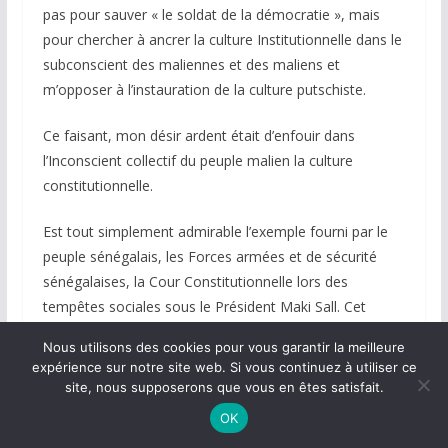
pas pour sauver « le soldat de la démocratie », mais
pour chercher à ancrer la culture Institutionnelle dans le
subconscient des maliennes et des maliens et
m’opposer à l’instauration de la culture putschiste.
Ce faisant, mon désir ardent était d’enfouir dans
l’Inconscient collectif du peuple malien la culture
constitutionnelle.
Est tout simplement admirable l’exemple fourni par le
peuple sénégalais, les Forces armées et de sécurité
sénégalaises, la Cour Constitutionnelle lors des
tempêtes sociales sous le Président Maki Sall. Cet
exemple doit inspirer tout le Mali, les maliennes et les
Nous utilisons des cookies pour vous garantir la meilleure
Maliens ! Le peuple malien tout entier doit travailler
expérience sur notre site web. Si vous continuez à utiliser ce
pour acquérir des Institutions aussi solides, sur tous les
site, nous supposerons que vous en êtes satisfait.
plans, que celles du Sénégal.
OK