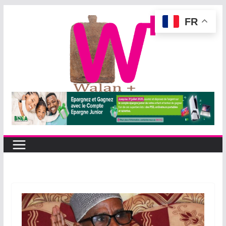
Passer
FR
au
contenu