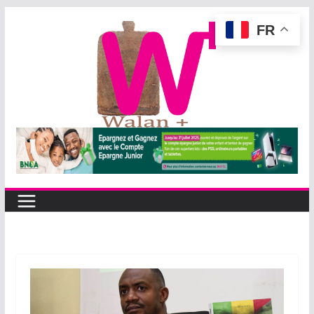
Passer
FR
au
contenu