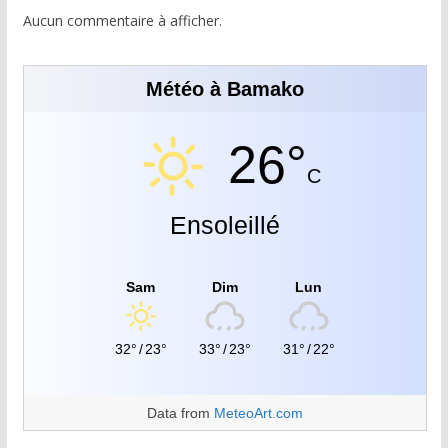
Aucun commentaire à afficher.
Météo à Bamako
26°
C
Ensoleillé
Sam
Dim
Lun
32°
/
23°
33°
/
23°
31°
/
22°
Data from
MeteoArt.com