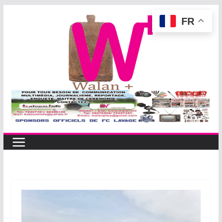
Passer
FR
au
contenu