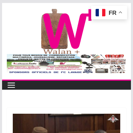
Passer
FR
au
contenu