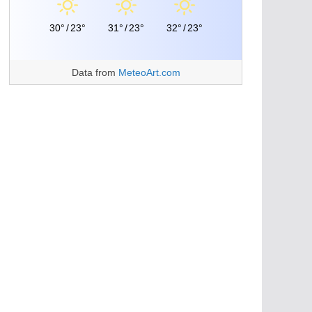
30°
/
23°
31°
/
23°
32°
/
23°
Data from
MeteoArt.com