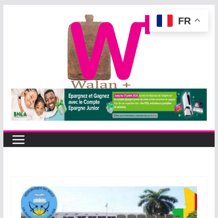
Passer
FR
au
contenu