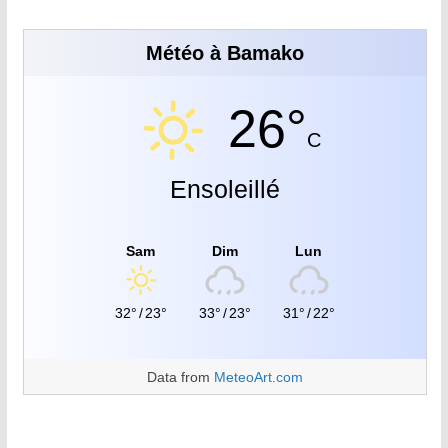
Météo à Bamako
26°
C
Ensoleillé
Sam
Dim
Lun
32°
/
23°
33°
/
23°
31°
/
22°
Data from
MeteoArt.com