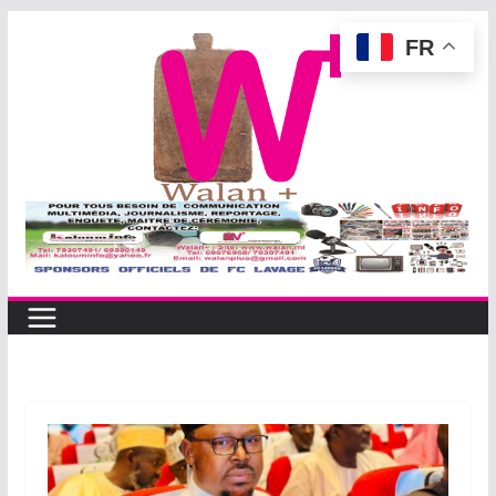
Passer
FR
au
contenu