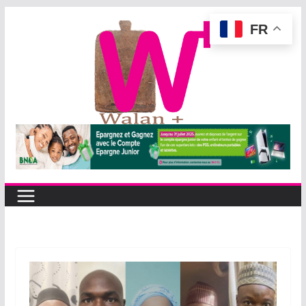
Passer
FR
au
contenu