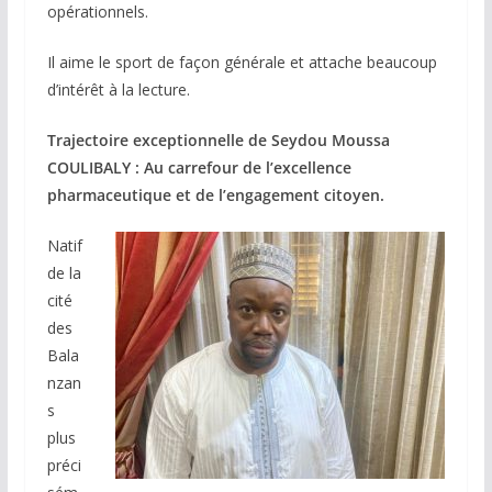
opérationnels.
Il aime le sport de façon générale et attache beaucoup
d’intérêt à la lecture.
Trajectoire exceptionnelle de Seydou Moussa
COULIBALY : Au carrefour de l’excellence
pharmaceutique et de l’engagement citoyen.
Natif
de la
cité
des
Bala
nzan
s
plus
préci