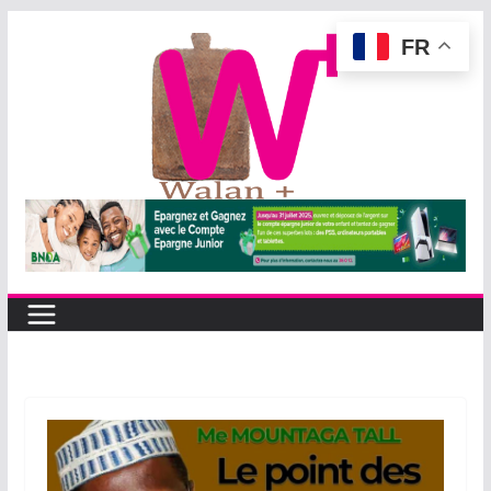
Passer
FR
au
contenu