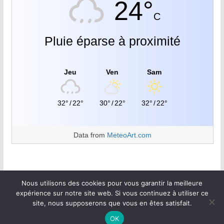
24°
C
Pluie éparse à proximité
Jeu
Ven
Sam
32°
/
22°
30°
/
22°
32°
/
22°
Data from
MeteoArt.com
Nous utilisons des cookies pour vous garantir la meilleure
expérience sur notre site web. Si vous continuez à utiliser ce
site, nous supposerons que vous en êtes satisfait.
Copyright © 2026
Walan plus
.
OK