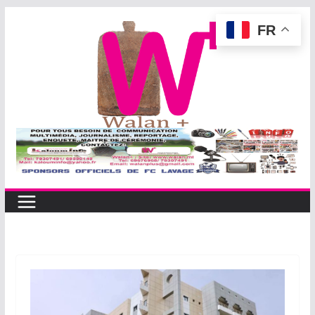
Passer
FR
au
contenu