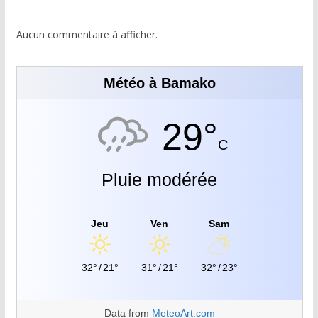
Aucun commentaire à afficher.
Météo à Bamako
29°
C
Pluie modérée
Jeu
Ven
Sam
32°
/
21°
31°
/
21°
32°
/
23°
Data from
MeteoArt.com