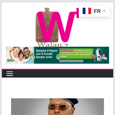
Passer
FR
au
contenu